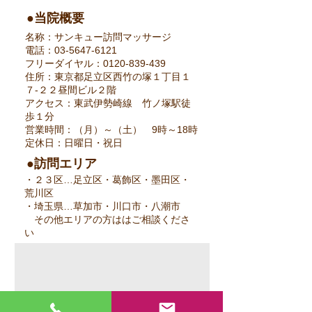
●当院概要
名称：サンキュー訪問マッサージ
電話：03-5647-6121
フリーダイヤル：0120-839-439
住所：東京都足立区西竹の塚１丁目１
７‐２２昼間ビル２階
アクセス：東武伊勢崎線 竹ノ塚駅徒
歩１分
営業時間：（月）～（土） 9時～18時
定休日：日曜日・祝日
●訪問エリア
・２３区…足立区・葛飾区・墨田区・
荒川区
・埼玉県…草加市・川口市・八潮市
その他エリアの方ははご相談くださ
い