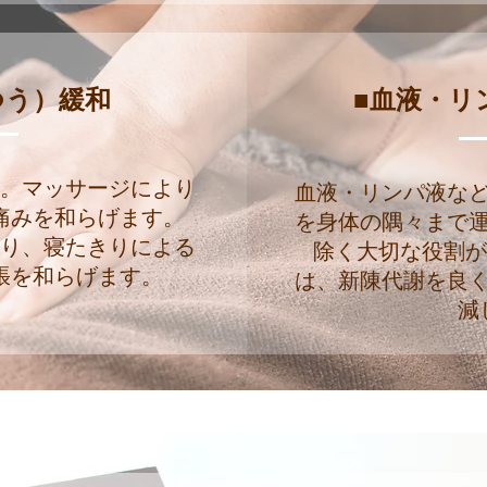
つう）緩和
■血液・リ
す。マッサージにより
血液・リンパ液な
痛みを和らげます。
を身体の隅々まで
なり、寝たきりによる
除く大切な役割が
張を和らげます。
は、新陳代謝を良
減