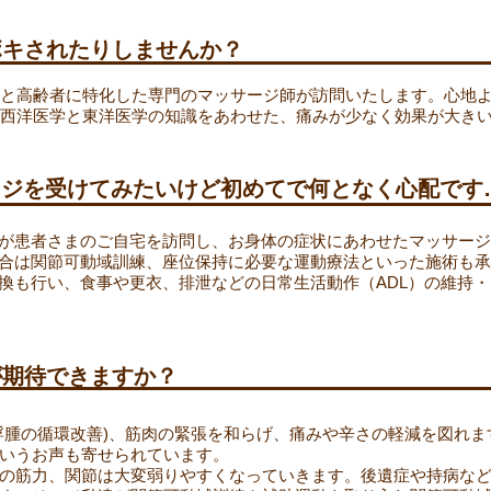
ボキされたりしませんか？
と高齢者に特化した専門のマッサージ師が訪問いたします。心地
西洋医学と東洋医学の知識をあわせた、痛みが少なく効果が大き
ージを受けてみたいけど初めてで何となく心配です
が患者さまのご自宅を訪問し、お身体の症状にあわせたマッサージ
合は関節可動域訓練、座位保持に必要な運動療法といった施術も承
換も行い、食事や更衣、排泄などの日常生活動作（ADL）の維持
が期待できますか？
浮腫の循環改善)、筋肉の緊張を和らげ、痛みや辛さの軽減を図れ
いうお声も寄せられています。
の筋力、関節は大変弱りやすくなっていきます。後遺症や持病な