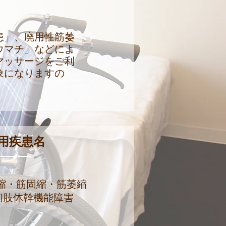
患」、廃用性筋萎
ウマチ」などによ
マッサージをご利
象になりますの
用疾患名
縮
・筋固縮・筋萎縮
四肢体幹機能障害