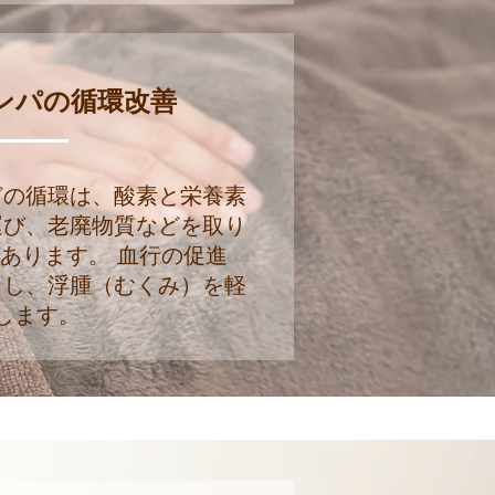
ンパの循環改善
どの循環は、酸素と栄養素
運び、老廃物質などを取り
あります。 血行の促進
くし、浮腫（むくみ）を軽
します。