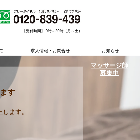
​【受付時間】 9時～20時（月～土）
て
求人情報・お問合せ
お知らせ
マッサージ師
募集中
ます
上します。
。