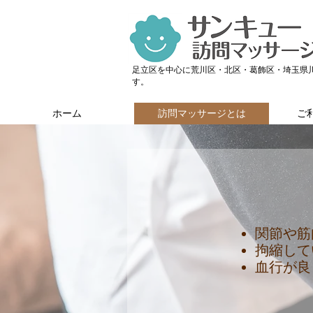
足立区を中心に荒川区・北区・葛飾区・埼玉県
す。
ホーム
訪問マッサージとは
ご
関節や筋
拘縮して
血行が良