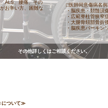
、ALS、腰痛、その
□医師同意傷病名例
事がお辛い方、困難な
・脳疾患・頚髄損
・広範脊柱管狭窄
・大腿骨頚部骨折
・脳疾患パーキン
その他詳しくはご相談ください。
よくある質問
きについて≫