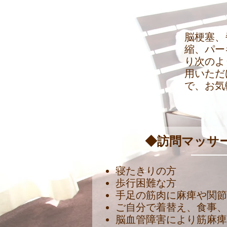
脳梗塞、
縮、パー
り次のよ
用いただ
で、お気
◆訪問マッサ
寝たきりの方
歩行困難な方
手足の筋肉に麻痺や関
ご自分で着替え、食事
脳血管障害により筋麻