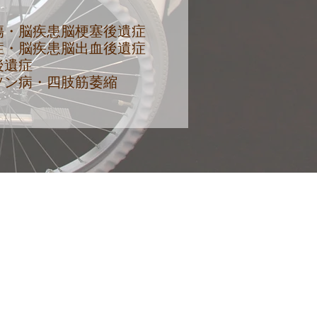
傷・脳疾患脳梗塞後遺症
症・脳疾患脳出血後遺症
後遺症
ソン病
・四肢筋萎縮