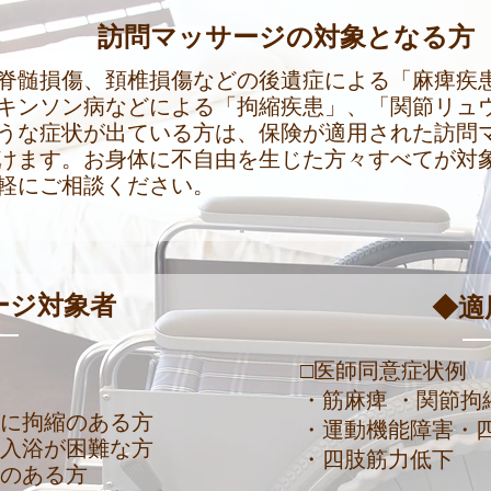
訪問マッサージの対象となる方
脊髄損傷、頚椎損傷などの後遺症による「麻痺疾
キンソン病などによる「拘縮疾患」、「関節リュ
うな症状が出ている方は、保険が適用された訪問
けます。お身体に不自由を生じた方々すべてが対
軽にご相談ください。
ージ対象者
◆適
□医師同意症状例
・筋麻痺 ・関節拘
節に拘縮のある方
・運動機能障害
・
、入浴が困難な方
・四肢筋力低下
痺のある方