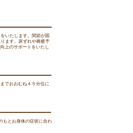
ジをいたします。関節が固
承ります。床ずれや褥瘡予
・向上のサポートをいたし
室までおおむね４５分位に
識のもとお身体の症状に合わ