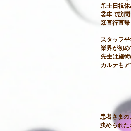
①土日祝休
②車で訪問
③直行直帰
スタッフ平
業界が初め
先生は施術
カルテもア
患者さまの
決められた