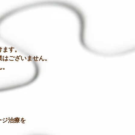
けます。
業はございません。
ん。
ージ治療を