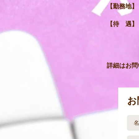
【勤務地】
【待 遇】
​ 電動
詳細はお問
お