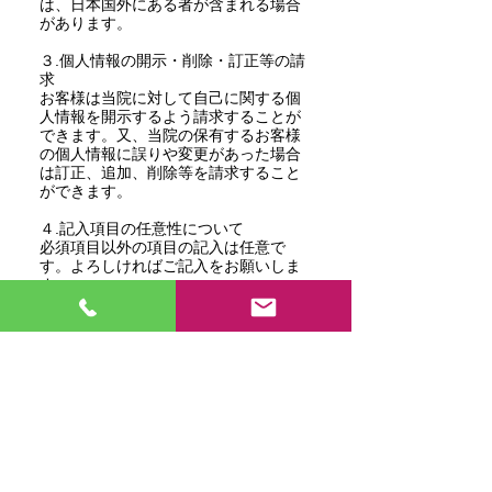
は、日本国外にある者が含まれる場合
があります。
３.個人情報の開示・削除・訂正等の請
求
お客様は当院に対して自己に関する個
人情報を開示するよう請求することが
できます。又、当院の保有するお客様
の個人情報に誤りや変更があった場合
は訂正、追加、削除等を請求すること
ができます。
４.記入項目の任意性について
必須項目以外の項目の記入は任意で
す。よろしければご記入をお願いしま
す。
５.お問い合せ窓口
各種問い合せ、並びに個人情報の開
示・訂正・削除・利用停止・その他ご
不明な点につきましては以下からお問
い合せください。
会社名 サンキュー訪問マッサージ